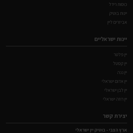
כוסות רידל
יינות בוטיק
אביזרים ליין
יינות ישראליים
יין פלטר
יין קסטל
יין ננה
יין אדום ישראלי
יין לבן ישראלי
יין רוזה ישראלי
יצירת קשר
ארץ הצבי - בוטיק יין ישראלי