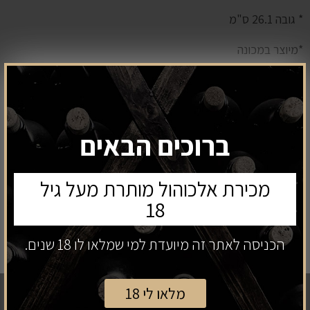
* גובה 26.1 ס"מ
*מיוצר במכונה
₪
269
מחיר:
₪
199
מחיר מבצע:
ברוכים הבאים
מכירת אלכוהול מותרת מעל גיל
18
קנה עכשיו
הוספה לסל
הכניסה לאתר זה מיועדת למי שמלאו לו 18 שנים.
ניווט כללי
מלאו לי 18