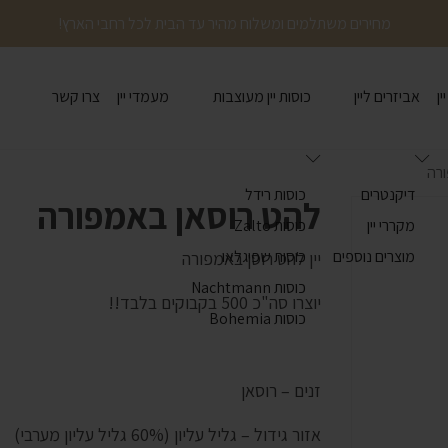
מחירים משתלמים ומשלוח מהיר עד הבית לכל רחבי הארץ!
ין
אביזרים ליין
כוסות יין מעוצבות
מעמדי יין
צרו קשר
ורה
דיקנטרים
כוסות רידל
להט רוסאן באמפורה
מקררי יין
כוסות Zalto
מוצרים נוספים
כוסות שפיגלאו
יין להט רוסן באמפורה
כוסות Nachtmann
יוצרו סה"כ 500 בקבוקים בלבד!!
כוסות Bohemia
זנים – רוסאן
אזור גידול – גליל עליון (60% גליל עליון מערבי)