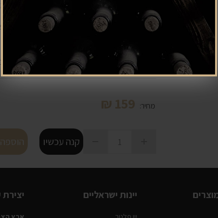
לצד פרחים מיובשים. החיך נקי, חד ומינרלי וגם סמי
“ללא ספק
מטובי היינות לבנים שהופקו בישראל
וואלה!
יינות להט כשרים בהשגחת הרבנות המקומית משגב וכן 
₪
159
מחיר:
קנה עכשיו
הוספה 
וצרים
יינות ישראליים
יצירת 
יין פלטר
ארץ הצבי