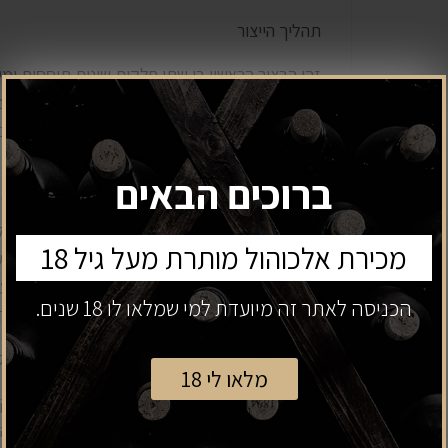
תהליך הייצור
זהו הבציר הראשון בו שתי חלקות שונות תוססות ומ
ספסופה נבצרו ל
בכל אחד מהבצירים הענבים קוררו ללילה, נסחטו ו
היין נעשה שימוש רק בנוזל חופשי – ‘Free Run’.
ברוכים הבאים
c°18- 20. ה
מכירת אלכוהול מותרת מעל גיל 18
משקעים בדומה לחבית עץ חדשה אך ללא טעמי העץ;
והטרואר. להט רוסאן 2022 המשי
הכניסה לאתר זה מיועדת למי שמלאו לו 18 שנים.
ביחסים הסופיים בין החלקות, יוצב לחום וחלקית לקור
היין יוצב חלקית לקור ולפיכך ייתכן ויתהווה משקע ק
מלאו לי 18
הזן, הטרואר ושנת הבציר. ביין מתבטאים מרכיביו 