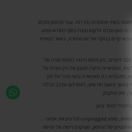
יושנות בשתי אמפורות נפרדות. ענבי הרוסאן מכרם
קראת סוף אוגוסט 2022 בעוד ענבי הרוסאן מכרם אלקוש נבצרו בסוף החודש ממש.
נכבשו קרים בבוקרו של יום המחרת, כאשר בעשיית
לאחר שיקוע, התירוש נשפה אל אמפורות בנפח של 320 ליטרים, בהן תססו היינות בטמפרטורה של
אמפורות, מתוצרת חברת TAVA האיטלקית, מאפשרות מיקרו-חמצון של היין ושהייה על
 התבגרות כזו מאפשרת ביטוי מרבי של הזן
ך ושהה על משקעיו במשך תשעה חודשים, לאחריהם הורכב הבלנד
, סונן ובוקבק.
ריסטלי לאחר צינון.
כיין זני, בלי שימוש בעץ, להט רוסאן הוא כנגינה אקוסטית, מופע unplugged המדגיש את אפיוני
הארומטיים של הרוסאן, שעיקרם ריחות של פריחה