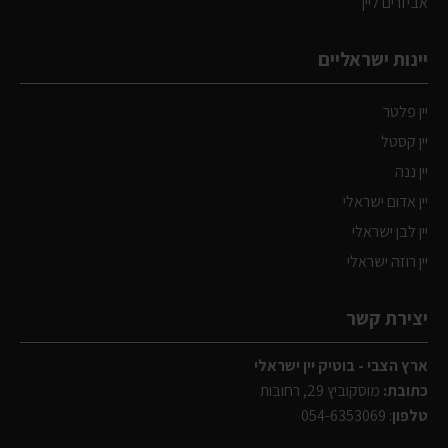
אביזרים ליין
יינות ישראליים
יין פלטר
יין קסטל
יין ננה
יין אדום ישראלי
יין לבן ישראלי
יין רוזה ישראלי
יצירת קשר
ארץ הצבי - בוטיק יין ישראלי
כתובת:
מוסקוביץ 29, רחובות
טלפון
:
054-6353069