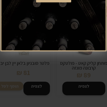
אזל
מלאי
ותחן קליק קאט - פולטקס
פלטר סובניון בלאן יין לבן יב
קרבונה מונזה
₪
81
₪
89
לצפיה
לצפיה
הוסף לסל