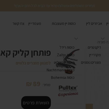
מחירים משתלמים ומשלוח מהיר עד הבית לכל רחבי הארץ!
ין
אביזרים ליין
כוסות יין מעוצבות
מעמדי יין
צרו קשר
ה מונזה
דיקנטרים
כוסות רידל
פותחן קליק קאט
מקררי יין
כוסות Zalto
מוצרים נוספים
כוסות שפיגלאו
למגוון מוצרים נלווים
כוסות Nachtmann
כוסות Bohemia
₪
89
מחיר:
השארת פרטים