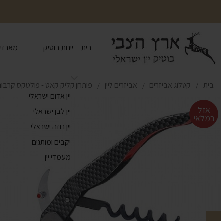
בית
יינות בוטיק
מארזי י
בית
קטלוג אביזרים
אביזרים ליין
פותחן קליק קאט - פולטקס קרבונ
/
/
/
יין אדום ישראלי
אזל
יין לבן ישראלי
במלאי
יין רוזה ישראלי
יקבים ומותגים
מעמדי יין