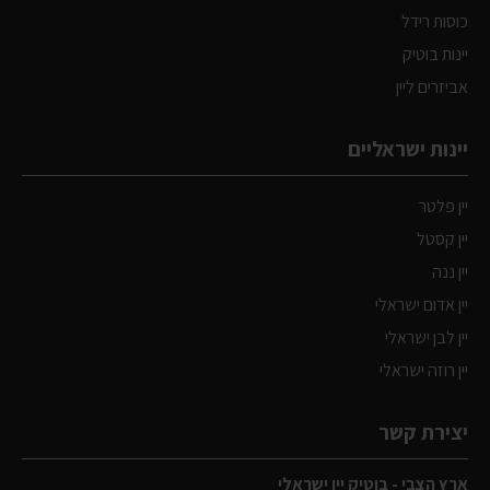
כוסות רידל
יינות בוטיק
אביזרים ליין
יינות ישראליים
יין פלטר
יין קסטל
יין ננה
יין אדום ישראלי
יין לבן ישראלי
יין רוזה ישראלי
יצירת קשר
ארץ הצבי - בוטיק יין ישראלי