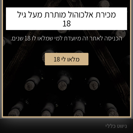
מכירת אלכוהול מותרת מעל גיל
מיוצר במכונה וניתן לשטיפה במדיח כלים.
18
חבילה זו מכילה 4 חלקים.
הכניסה לאתר זה מיועדת למי שמלאו לו 18 שנים.
₪
599
מחיר:
₪
449
מחיר מבצע:
מלאו לי 18
קנה עכשיו
הוספה לסל
ניווט כללי