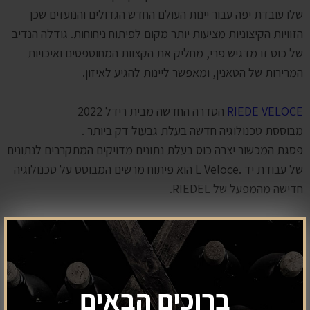
שלו עובדת יפה עבור יינות העולם החדש הגדולים והנועזים שכן
הזוויות הקיצוניות מציעות יותר מקום לפיתוח ניחוחות. גודלה הנדיב
של כוס זו מדגיש פרי, מחליק את הקצוות המחוספסים ואיכויות
המרירות של הטאנין, ומאפשר ליינות להגיע לאיזון.
RIEDE VELOCE
הסדרה החדשה מבית רידל 2022
מבוססת טכנולוגיה חדשה בעלת גבעול דק ביותר .
פסגת המכשור יצרה כוס בעלת נתונים מדויקים המתקרבים לנתונים
של עבודת יד .L Veloce הוא פיתוח מרשים המבוסס על טכנולוגיה
חדישה מהמפעל של RIEDEL.
הסדרה משתמשת בטכנולוגיית הייצור העדכנית ביותר כדי ליצור
מוצרים המרגישים עבודת יד אך מציעים את הדיוק של ייצור
המכונה. עם פרופיל בהיר ועדין יותר, הכוסות אידיאליות עבור יינות
מהעולם החדש וכוללות בסיס בקוטר 100 מ"מ שעליו כתוב זן
ברוכים הבאים
הענבים המיועד.