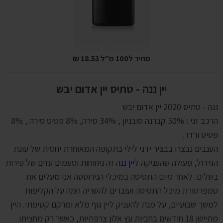
מחיר ל100 מ"ל 18.53 ₪
יין ננה - טתיס יין אדום יבש
ננה - טתיס 2020 יין אדום יבש
הרכב זני : 50% קברנה סובניון , 34% סירה, 8% פטיט סירה , 8%
פטיט ורדו .
הענבים נבצרו בבציר ידני לילי בתקופה המאוחרת יחסית של עונת
הגידול, פעולה שהעניקה
ליין ננה
זה ניחוחות וטעמים עזים של פירות
בשלים. לאחר סיום התסיסה במיכלי הנירוסטה אנו מעלים את
טמפרטורת מיכל התסיסה ועוברים להשריה חמה על הקליפות
למשך שבועיים, על מנת להעניק ליין גוף מלא ומרקם קטיפתי. היין
מתיישן 18 חודשים בחביות עץ אלון צרפתיות, כאשר רק מחציתו