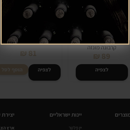
ותחן קליק קאט - פולטקס
פלטר סובניון בלאן יין לבן יב
קרבונה מונזה
₪
81
₪
89
לצפיה
לצפיה
הוסף לסל
וצרים
יינות ישראליים
יצירת 
יין פלטר
ארץ הצבי