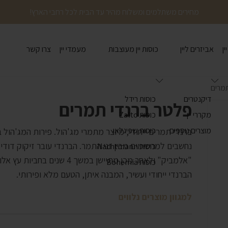
מחירים משתלמים ומשלוח מהיר עד הבית לכל רחבי הארץ!
ין
אביזרים ליין
כוסות יין מעוצבות
מעמדי יין
צרו קשר
מרים
דיקנטרים
כוסות רידל
פלטר ברנדי תמרים
מקררי יין
כוסות Zalto
מוצרים נוספים
כוסות שפיגלאו
ברנדי תמרים ייחודי, מיוצר מתמרי מג'הול. פירות המג'הול 
נחשבים למרשימים מבין זני התמר. הברנדי עובר זיקוק דוד
כוסות Nachtmann
"אלמביק" ולאחר מכן מתיישן במשך 4 שנים ב
כוסות Bohemia
הברנדי ייחודי ועשיר, המבנה איתן, הטעם מלא ופירותי.
למגוון מוצרים נלווים