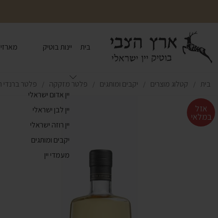
בית
יינות בוטיק
מארזי י
בית
קטלוג מוצרים
יקבים ומותגים
פלטר מזקקה
פלטר ברנדי ת
/
/
/
/
יין אדום ישראלי
אזל
יין לבן ישראלי
במלאי
יין רוזה ישראלי
יקבים ומותגים
מעמדי יין