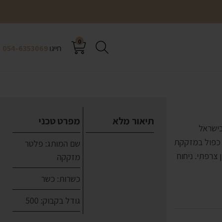
0
חייגו
054-6353069
תיאור מלא
מפרט טכני
בישראל
י כפול במזקקת
שם המותג: פלטר
חביות עץ אלון צרפתי. ניחוח
מזקקה
כשרות: כשר
גודל בקבוק: 500