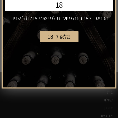
18
פותחן קליק קאט - פולטקס
פלטר סובניון בלאן יין לבן יבש
קרבונה מונזה
הכניסה לאתר זה מיועדת למי שמלאו לו 18 שנים.
₪
81
₪
89
מלאו לי 18
לצפיה
לצפיה
הוסף לסל
ניווט כללי
בית
קטלוג
אודות
צור קשר