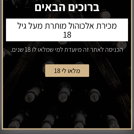
ברוכים הבאים
אזל
במלאי
מכירת אלכוהול מותרת מעל גיל
18
הכניסה לאתר זה מיועדת למי שמלאו לו 18 שנים.
מלאו לי 18
פותחן קליק קאט - פולטקס
פלטר סובניון בלאן יין לבן יבש
קרבונה מונזה
₪
81
₪
89
לצפיה
לצפיה
הוסף לסל